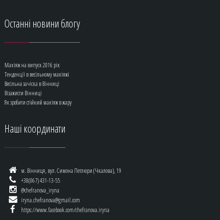
Останні
новини блогу
Макіяж на випуск 2016 рік
Тенденції в весільному макіяжі
Весільна зачіска в Вінниці
Візажисти Вінниці
Як зробити стійкий макіяж в жару
Наші
координати
м. Вінниця, вул. Симона Петлюри (Чкалова), 19
+38(067) 431-13-55
@chefranova_iryna
iryna.chefranova@gmail.com
https://www.facebook.com/chefranova.iryna