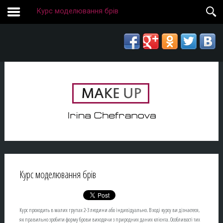
Курс моделювання брів
Курс моделювання брів
Курс проходить в малих групах 2-3 людини або індивідуально. В ході курсу ви дізнаєтеся,
як правильно зробити форму брови виходячи з природних даних клієнта. Особливості тих