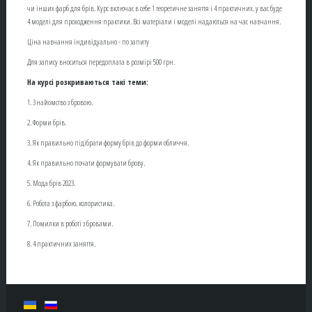
чи інших фарб для брів. Курс включає в себе 1 теоретичне заняття і 4 практичних, у вас буде
4 моделі для проходження практики. Всі матеріали і моделі надаються на час навчання.
Ціна навчання індивідуально - по запиту
Для запису вноситься передоплата в розмірі 500 грн.
На курсі розкриваються такі теми:
1. Знайомство з бровою.
2. Форми брів.
3. Як правильно підібрати форму брів до форми обличчя.
4. Як правильно почати формувати брову.
5. Мода брів 2023.
6. Робота з фарбою, колористика.
7. Помилки в роботі з бровами.
8. 4 практичних заняття.