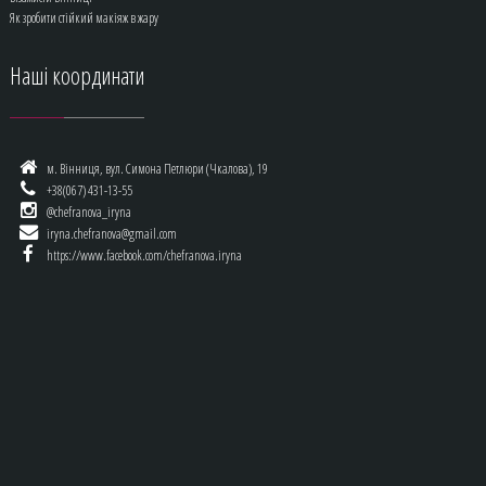
Як зробити стійкий макіяж в жару
Наші
координати
м. Вінниця, вул. Симона Петлюри (Чкалова), 19
+38(067) 431-13-55
@chefranova_iryna
iryna.chefranova@gmail.com
https://www.facebook.com/chefranova.iryna