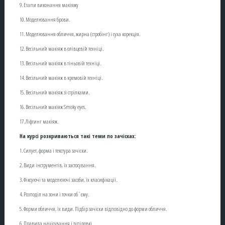
9. Етапи виконання макіяжу
10. Моделювання брови.
11. Моделювання обличчя, жирна (стробінг) і суха корекція.
12. Весільний макіяж в олівцевій техніці.
13. Весільний макіяж в тіньовій техніці.
14. Весільний макіяж в кремовій техніці.
15. Весільний макіяж зі стрілками.
16. Весільний макіяж Smoky eyes.
17. Ліфтинг макіяж.
На курсі розкриваються такі теми по зачісках:
1. Силует, форма і текстура зачіски.
2. Види інструментів, їх застосування.
3. Фіксуючі та моделюючі засоби, їх класифікації.
4. Розподіл на зони і точки об`єму.
5. Форми обличчя, їх види. Підбір зачіски відповідно до форми обличчя.
6. Правила начісування і тупіровкі.