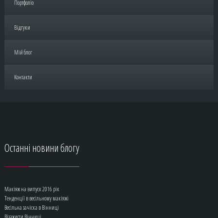
Портфоліо
Відгуки
Мій блог
Контакти
Останні
новини блогу
Макіяж на випуск 2016 рік
Тенденції в весільному макіяжі
Весільна зачіска в Вінниці
Візажисти Вінниці