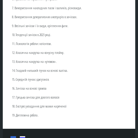
7. Використання накладних пасм і валиків, різновиди.
8. Використання декоративних аксесуарів в зачісках.
9. Весільні зачіски і їх види, кріплення фати.
10. Тенденції зачісок в 2023 році.
11. Психологія роботи з клієнтом.
12. Класична накрутка на конусну плойку.
13. Класична накрутка на «утюжок».
14. Гладкий низький пучок на основі валіка.
15. Середній пучок з джгутиків
16. Зачіска на основі ірокеза
17. Грецька зачіска для довгого волосся
18. Експрес укладання для мами нареченої
19. Дипломна робота.