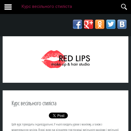
Курс весільного стиліста
Курс весільного стиліста
Цей курс проходить індивідуально. У нього входять уроки з макіяжу, а також з
моделювання зачісок. В ході курсу ви дізнаєтеся про тонкощі весільного макіяжу і весільної