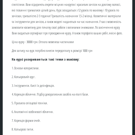
стилістики. Вам відкриють секрети міцних накруток і красивих зачісок на довгому волоссі,
які повинні триматися цілий день. Курс складається з 12 уроків по макіяжу і 10 уроків по
зачісках, тривалістю 2-3 години! Тривалість навчання 1,5-2 місяці. Косметичні матеріали
та інструменти для зачісок, а також моделі надаються на час навчання. У вас є можливість
замовити косметику для початку своєї роботи з великими знижками. По закінченню курсу
Вам видається сертифікат про проходження курсу. А також портфоліо ваших робіт, якісні фото.
Ціна курсу - 30000 грн. Оплата можлива частинами
Для запису на курс потрібно внести передоплату в розмірі 1000 грн
На курсі розкриваються такі теми з макіяжу:
1. Основи колористики.
2. Кольоровий круг.
3. Інструменти. Кисті їх дезінфекція.
4. Корекція обличчя. Підбір декоративних засобів на етапі бази.
5. Правила олівцевої техніки.
6. Анатомічні особливості обличчя.
7. Корекція форми очей.
8. Кольорові типи.