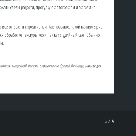
жать слезы радости, прогулку с фотографом и эффектно
 все от бьюти к креативная. Как правило, такой макияж ярче,
я обработке текстуры кожи, так как студийный свет обычно
ны.
Винница, выпускной макияж, окрашивание бровей Винница, макияж для
A
A
A