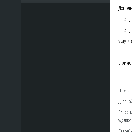
Курс свадебного стилиста
Дополн
Курс моделирования бровей
выезд 
выезд 
услуги
стоимо
Натурал
Дневной
Вечерни
уделяет
Свадебн