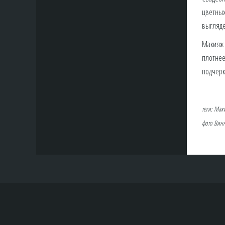
цветных
выгляде
Макияж 
плотнее
подчерк
теги: Ма
фото Винн