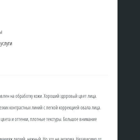
ны
услуги
авлен на обработку кожи. Хороший здоровый цвет лица.
зких контрастных линий с легкой коррекцией овала лица.
 цвета и оттенки, плотные текстуры. Большое внимание
акияж легкий, нежный. Но это не аксиома. Независимо от