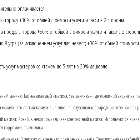
ительно оплачивается:
по городу +30% от общей стоимости услуги и такси в 2 стороны
за пределы города +50% от общей стоимости услуги и такси в 2 сторо
 до 8 утра (за исключением услуг для невест) +30% от общей стоимости 
сть услуг мастеров со стажем до 5 лет на 20% дешевле
ьный макияж. Так называемый «макияж без макияжа», где основной акцент напр
 макияж. Это легкий макияж выполнен в натуральных природных оттенках без ре
й макияж. Яркий, в некоторых случаях контрастный макияж. Используются яркие
ся коррекции овала лица.
ый макияж. В первую очередь это пожелание клиента. Традиционно свадебный м