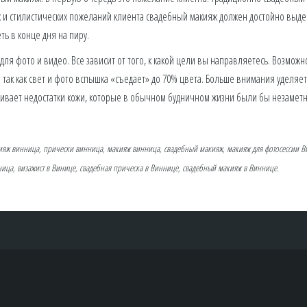
 и стилистических пожеланий клиента свадебный макияж должен достойно выдер
ть в конце дня на пиру.
для фото и видео. Все зависит от того, к какой цели вы направляетесь. Возможно
 так как свет и фото вспышка «съедает» до 70% цвета. Больше внимания уделяетс
ивает недостатки кожи, которые в обычном будничном жизни были бы незамет
кияж винница, прически винница, макияж винница, свадебный макияж, макияж для фотосессии 
ица, визажист в Винице, свадебная прическа в Виннице, свадебный макияж в Виннице.