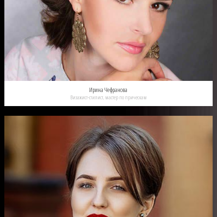
Ирина Чефранова
Визажист-стилист, мастер по прическам