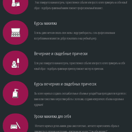
У вас планируется важная встреча, торжественное событие или просто хотите примерить на себя новый
образ - подобрать правильный макияж поможет профессиональный визажист.
Курсы макияжа
Если вы давно мечтали связать свою жизнь с индустрией красоты, стать профессиональным
востребованным визажистом добро пожаловать в наш учебный центр.
Вечерние и свадебные прически
Если у вас планируется важная встреча, торжественное событие или просто хотите примерить на себя
новый образ - подобрать правильную прическу поможет мастер по прическам.
Курсы вечерних и свадебных причесок
Вы хотите научиться создавать сногсшибательные объемные укладки?Наши преподаватели поделятся с
вами всеми тонкостями и хитростями работы с волосами, создания невероятного объема и идеальных
кудряшек!
Уроки макияжа для себя
Мечтаете научиться делать макияж дома самостоятельно , мечтаете научится менять образы в
зависимости от ситуации и настроения - приглашаю вас на курс " Сам себе визажист".