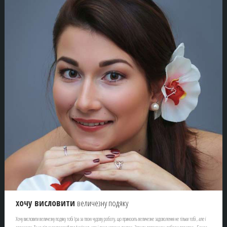
хочу висловити
величезну подяку
Хочу висловити величезну подяку тобі Іра за твою чудову роботу, що приносить величезне задоволення не тільки тобі , але і