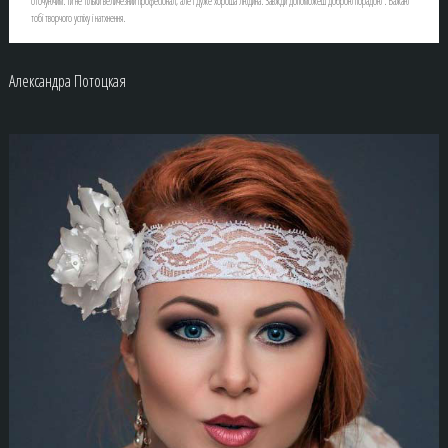
оточуючим. Ти не тільки величезний професіонал, але і дуже хороша людина. Завжди допоможеш доброю порадою . Бажаю
тобі творчого успіху і натхнення.
Александра Потоцкая