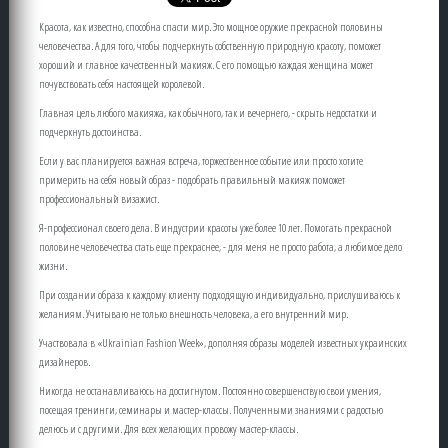
Красота, как известно, способна спасти мир. Это мощное оружие прекрасной половины
человечества. А для того, чтобы подчеркнуть собственную природную красоту, поможет
хороший и главное качественный макияж. С его помощью каждая женщина может
почувствовать себя настоящей королевой.
Главная цель любого макияжа, как обычного, так и вечернего, - скрыть недостатки и
подчеркнуть достоинства.
Если у вас планируется важная встреча, торжественное событие или просто хотите
примерить на себя новый образ - подобрать правильный макияж поможет
профессиональный визажист.
Я-профессионал своего дела. В индустрии красоты уже более 10 лет. Помогать прекрасной
половине человечества стать еще прекраснее, - для меня не просто работа, а любимое дело
жизни.
При создании образа к каждому клиенту подходящую индивидуально, прислушиваюсь к
желаниям. Учитываю не только внешность человека, а его внутренний мир.
Участвовала в «Ukrainian Fashion Week», дополняя образы моделей известных украинских
дизайнеров.
Никогда не останавливаюсь на достигнутом. Постоянно совершенствую свои умения,
посещая тренинги, семинары и мастер-классы. Полученными знаниями с радостью
делюсь и с другими. Для всех желающих провожу мастер-классы.