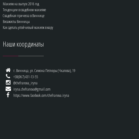
Макияж на выпуск 2016 год
Тенденции в свадебном макияже
Свадебная прическа в Виннице
Визажисты Винницы
Как сделать устойчивый макияж в жару
Наши
координаты
г. Винница, ул. Симона Петлюры (Чкалова), 19
+38(067) 431-13-55
@chefranova_iryna
iryna.chefranova@gmail.com
https://www.facebook.com/chefranova.iryna