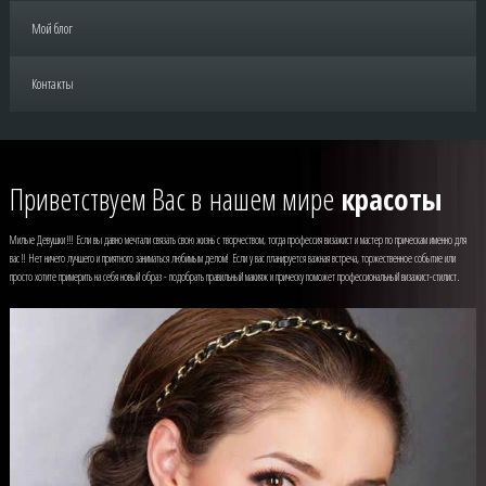
Повышение квалификации по макияжу
Мой блог
Курс вечерних и свадебных причесок
Курс макияжа для себя
Контакты
Курс свадебного стилиста
Курс моделирования бровей
Приветствуем Вас в нашем мире
красоты
Милые Девушки !!! Если вы давно мечтали связать свою жизнь с творчеством, тогда профессия визажист и мастер по прическам именно для
вас !! Нет ничего лучшего и приятного заниматься любимым делом! Если у вас планируется важная встреча, торжественное событие или
просто хотите примерить на себя новый образ - подобрать правильный макияж и прическу поможет профессиональный визажист-стилист.