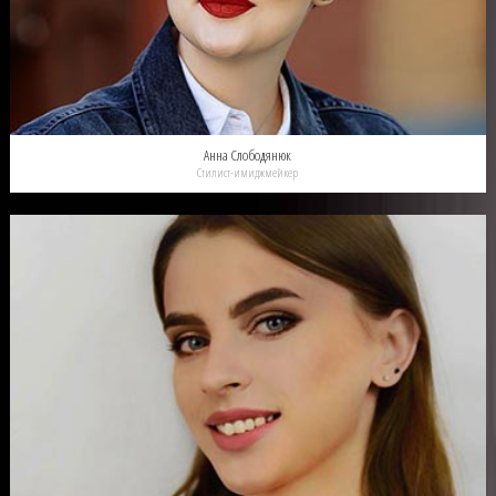
Анна Слободянюк
Стилист-имиджмейкер