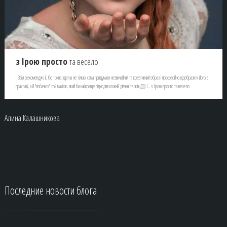
з Ірою просто
та весело
Всім рекомендую її, бо Ірина здатна не тільки сама придумати незвичайний та креативний образ і професійно відобразити його в
практиці, а й "побачити" той макіяж, який би найкраще підходив кожній дівчині та жінці)))) І...з Ірою просто та весело
Алина Калашникова
Последние
новости блога